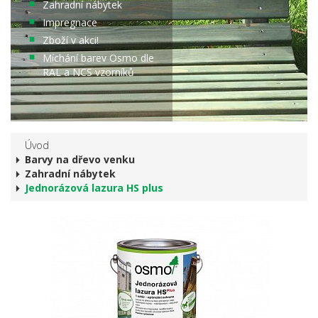
Zahradní nábytek
Impregnace
Zboží v akci!
Míchání barev Osmo dle
RAL a NCS vzorníků
Úvod
Barvy na dřevo venku
Zahradní nábytek
Jednorázová lazura HS plus