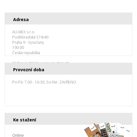
Adresa
AU-MEX s.r.o.
Poděbradská 574/40
Praha 9 - Vysočany
190 00
Česká republika
Webové stránky:
www.au-mex.cz
Provozní doba
Po-Pá: 7:00 - 16:30, So-Ne: ZAVŘENO
Ke stažení
Online