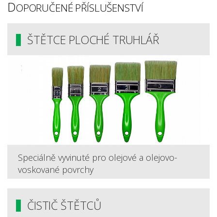
D
OPORUČENÉ PŘÍSLUŠENSTVÍ
ŠTĚTCE PLOCHÉ TRUHLÁŘ
Speciálně vyvinuté pro olejové a olejovo-
voskované povrchy
ČISTIČ ŠTĚTCŮ