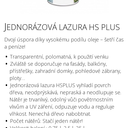
J
EDNORÁZOVÁ LAZURA HS PLUS
Dvojí úspora díky vysokému podílu oleje – šetří čas
a peníze!
Transparentní, polomatná, k použití venku
Zvláště se doporučuje na fasády, balkóny,
přístřešky, zahradní domky, pohledové zábrany,
ploty…
Jednorázová lazura HSPLUS vyhladí povrch
dřeva, neodprýskává, nepraská a neodlupuje se.
Nátěr je trvanlivý, odolný vůči povětrnostním
vlivům a UV záření, odpuzuje vodu a reguluje
vlhkost. Nenechá dřevo nabobtnat.
Počet nátěrů: Stačí jeden nátěr!
Velikosti balení : 0,75 l, 2,5 l, 25 l