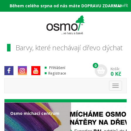
×
zavřít
Během celého srpna od nás máte DOPRAVU ZDARMA!
Barvy, které nechávají dřevo dýchat
0
Přihlášení
Košík:
0 Kč
Registrace
Toggle
navigati
Osmo míchací centrum