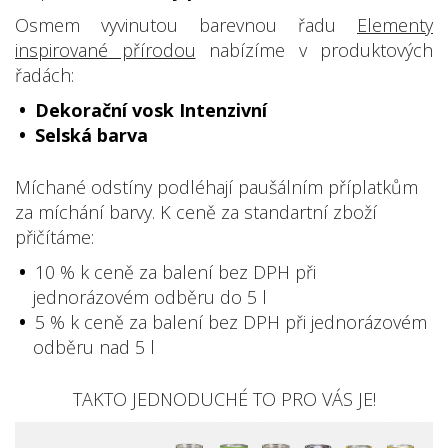
Osmem vyvinutou barevnou řadu
Elementy
inspirované přírodou
nabízíme v produktových
řadách:
Dekorační vosk Intenzivní
Selská barva
Míchané odstíny podléhají paušálním příplatkům
za míchání barvy. K ceně za standartní zboží
přičítáme:
10 % k ceně za balení bez DPH při
jednorázovém odběru do 5 l
5 % k ceně za balení bez DPH při jednorázovém
odběru nad 5 l
TAKTO JEDNODUCHÉ TO PRO VÁS JE!