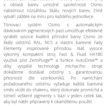
v oblasti barev umožnil společnosti Osmo
nabídnout rozsáhlou škálu nových barev, čímž
vytváří zážitek na míru pro každého jednotlivce.
Tónovací systém Osmo s automatickým
dávkováním pigmentových past umožňuje efektivně
vyrábět vysoce kvalitní přírodní barvy Osmo ze
škály odstínů RAL, NCS a vlastní barevné řady
Elementy inspirované přírodou. Náš vysoce
výkonný kompaktní stroj Fast & Fluid HA180
využívá píst ZeroPurge™ a funkce AutoDrive™ a
díky vyspělé technologii míchacího stroje
dokážeme dodávat odstíny s garantovanou
přesností dle vzorkovníků. Po namíchání
požadovaného odstínu vyžaduje každá barevná
směs vložit do shakeru, který dokonale promíchá a
stmelí veškeré pigmenty s bází v jeden celek tak,
aby byl nátěr připravený k okamžitému použití.