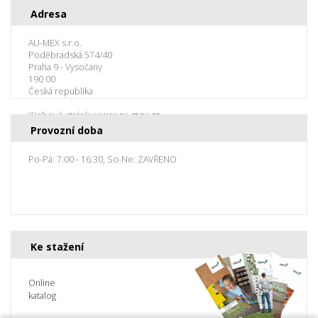
Adresa
AU-MEX s.r.o.
Poděbradská 574/40
Praha 9 - Vysočany
190 00
Česká republika
Webové stránky:
www.au-mex.cz
Provozní doba
Po-Pá: 7:00 - 16:30, So-Ne: ZAVŘENO
Ke stažení
Online
katalog