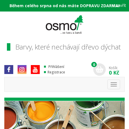
×
zavřít
Během celého srpna od nás máte DOPRAVU ZDARMA!
Barvy, které nechávají dřevo dýchat
0
Přihlášení
Košík:
0 Kč
Registrace
Toggle
navigati