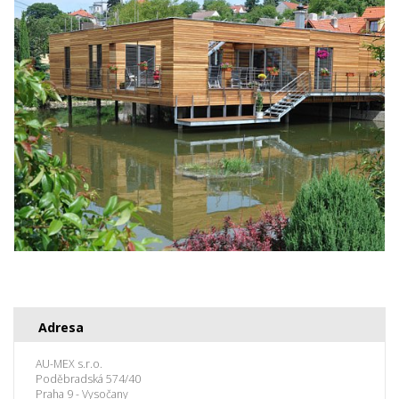
Adresa
AU-MEX s.r.o.
Poděbradská 574/40
Praha 9 - Vysočany