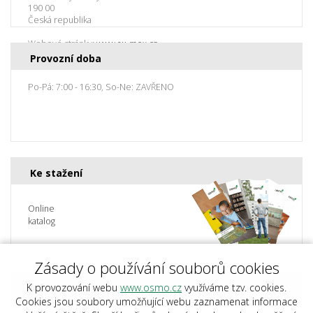
190 00
Česká republika
Webové stránky:
www.au-mex.cz
Provozní doba
Po-Pá: 7:00 - 16:30, So-Ne: ZAVŘENO
Ke stažení
Online
katalog
Zásady o používání souborů cookies
K provozování webu
Informace
www.osmo.cz
využíváme tzv. cookies.
Cookies jsou soubory umožňující webu zaznamenat informace