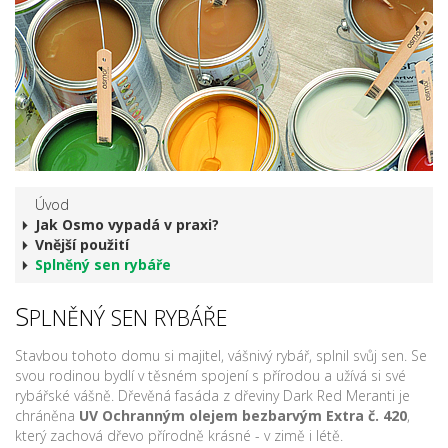
Úvod
Jak Osmo vypadá v praxi?
Vnější použití
Splněný sen rybáře
S
PLNĚNÝ SEN RYBÁŘE
Stavbou tohoto domu si majitel, vášnivý rybář, splnil svůj sen. Se
svou rodinou bydlí v těsném spojení s přírodou a užívá si své
rybářské vášně. Dřevěná fasáda z dřeviny Dark Red Meranti je
chráněna
UV Ochranným olejem bezbarvým Extra č. 420
,
který zachová dřevo přírodně krásné - v zimě i létě.