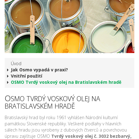
Úvod
Jak Osmo vypadá v praxi?
Vnitřní použití
OSMO Tvrdý voskový olej na Bratislavském hradě
O
SMO TVRDÝ VOSKOVÝ OLEJ NA
BRATISLAVSKÉM HRADĚ
Bratislavský hrad byl roku 1961 vyhlášen Národní kulturní
památkou Slovenské republiky. Veškeré podlahy v hlavních
sálech hradu jsou vyrobeny z dubových čtverců a povrchovou
úpravu zajištuje OSMO
Tvrdý voskový olej č. 3032 bezbarvý,