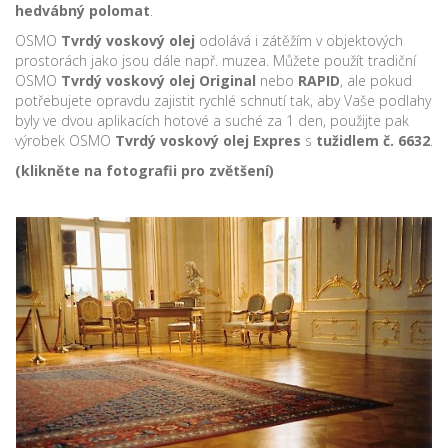
hedvábný polomat
.
OSMO
Tvrdý voskový olej
odolává i zátěžím v objektových
prostorách jako jsou dále např. muzea. Můžete použít tradiční
OSMO
Tvrdý voskový olej Original
nebo
RAPID
, ale pokud
potřebujete opravdu zajistit rychlé schnutí tak, aby Vaše podlahy
byly ve dvou aplikacích hotové a suché za 1 den, použijte pak
výrobek OSMO
Tvrdý voskový olej Expres
s
tužidlem č. 6632
.
(klikněte na fotografii pro zvětšení)