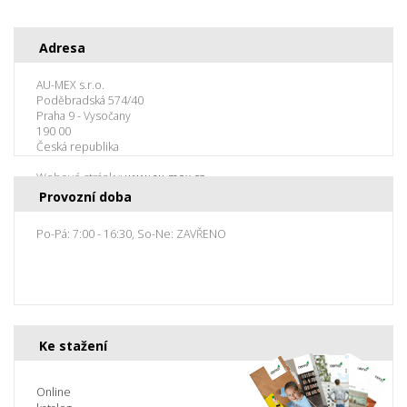
Adresa
AU-MEX s.r.o.
Poděbradská 574/40
Praha 9 - Vysočany
190 00
Česká republika
Webové stránky:
www.au-mex.cz
Provozní doba
Po-Pá: 7:00 - 16:30, So-Ne: ZAVŘENO
Ke stažení
Online