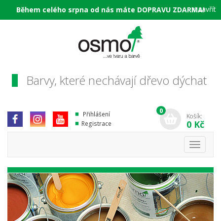
×
zavřít
Během celého srpna od nás máte DOPRAVU ZDARMA!
Barvy, které nechávají dřevo dýchat
0
Přihlášení
Košík:
0 Kč
Registrace
Toggle
navigati