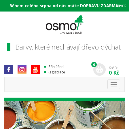
×
zavřít
Během celého srpna od nás máte DOPRAVU ZDARMA!
Barvy, které nechávají dřevo dýchat
0
Přihlášení
Košík:
0 Kč
Registrace
Toggle
navigati