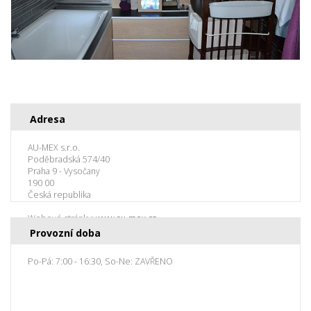
Adresa
AU-MEX s.r.o.
Poděbradská 574/40
Praha 9 - Vysočany
190 00
Česká republika
Webové stránky:
www.au-mex.cz
Provozní doba
Po-Pá: 7:00 - 16:30, So-Ne: ZAVŘENO