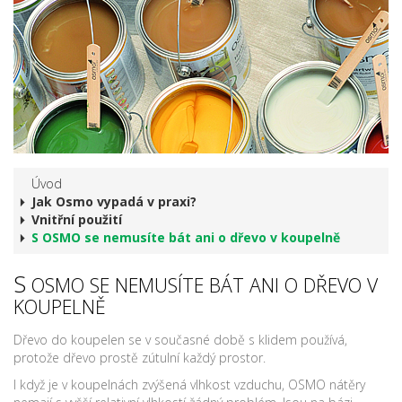
Úvod
Jak Osmo vypadá v praxi?
Vnitřní použití
S OSMO se nemusíte bát ani o dřevo v koupelně
S
OSMO SE NEMUSÍTE BÁT ANI O DŘEVO V
KOUPELNĚ
Dřevo do koupelen se v současné době s klidem používá,
protože dřevo prostě zútulní každý prostor.
I když je v koupelnách zvýšená vlhkost vzduchu, OSMO nátěry