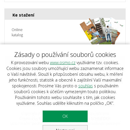
Ke stažení
Online
katalog
Zásady o používání souborů cookies
K provozování webu
www.osmo.cz
využíváme tzv. cookies.
Informace
Cookies jsou soubory umožňující webu zaznamenat informace
o Vaší návštěvě. Slouží k přizpůsobení obsahu webu, k měření
Obchodní podmínky
jeho funkčnosti, statistik a obecně k zajištění Vaší maximální
Reklamační řád
Doprava
spokojenosti. Prosíme Vás proto o
souhlas
s používáním
Cookies
souborů cookies k účelům vymezeným touto politikou.
Používáním tohoto webu souhlasíte s tím, jak cookies
využíváme. Souhlas udělíte kliknutím na políčko „OK“.
Copyright (C) 2023 Osmo.cz, Všechna práva vyhrazena
OK
Created by
BestSite s.r.o.
| Design:
Studio SCHNEIDER
Upozornění: podle zákona o evidenci tržeb je prodávající povinen
vystavit kupujícímu účtenku.