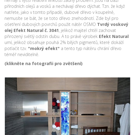
nemají s vyšší relativní vlhkostí žádný problém. Jsou na bázi
přírodních olejů a vosků a nechávají dřevo dýchat. Tzn. že když
natřete, jako v tomto případě, dubové dřevo v koupelně,
nemusíte se bát, že se toto dřevo znehodnotí. Zde byl pro
ošetření dubových povrchů použit nátěr OSMO
Tvrdý voskový
olej Efekt Natural č. 3041
, jelikož majitel chtěl zachovat
přirozený světlý odstín dubu. A to právě výrobek
Efekt Natural
umí, jelikož obsahuje pouhá 2% bílých pigmentů, které dokáží
potlačit tzv.
"mokrý efekt"
a tento typ nátěru chrání dřevo
téměř neviditelně.
(klikněte na fotografii pro zvětšení)