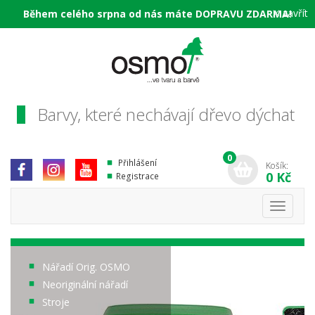
×
zavřít
Během celého srpna od nás máte DOPRAVU ZDARMA!
Barvy, které nechávají dřevo dýchat
0
Přihlášení
Košík:
0 Kč
Registrace
Toggle
navigati
Nářadí Orig. OSMO
Neoriginální nářadí
Stroje