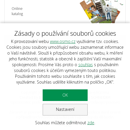
Online
katalog
Zásady o používání souborů cookies
Informace
K provozování webu
www.osmo.cz
využíváme tzv. cookies.
Cookies jsou soubory umožňující webu zaznamenat informace
o Vaší návštěvě. Slouží k přizpůsobení obsahu webu, k měření
Obchodní podmínky
Reklamační řád
jeho funkčnosti, statistik a obecně k zajištění Vaší maximální
Doprava
spokojenosti. Prosíme Vás proto o
souhlas
s používáním
Cookies
souborů cookies k účelům vymezeným touto politikou.
Používáním tohoto webu souhlasíte s tím, jak cookies
využíváme. Souhlas udělíte kliknutím na políčko „OK“.
Copyright (C) 2023 Osmo.cz, Všechna práva vyhrazena
OK
Created by
BestSite s.r.o.
| Design:
Studio SCHNEIDER
Upozornění: podle zákona o evidenci tržeb je prodávající povinen
vystavit kupujícímu účtenku.
Nastavení
Zároveň je povinen zaevidovat přijatou tržbu u správce daně online;
v případě technického výpadku pak nejpozději do 48 hodin.
Souhlas můžete odmítnout
zde
.