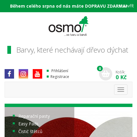
×
zavřít
Během celého srpna od nás máte DOPRAVU ZDARMA!
Barvy, které nechávají dřevo dýchat
0
Přihlášení
Košík:
0 Kč
Registrace
Toggle
navigati
Reparační pasty
Easy Pads
Čistič štětců