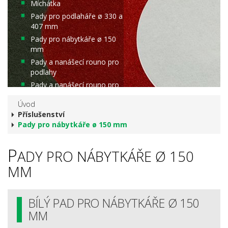
Míchátka
Pady pro podlaháře ø 330 a
407 mm
Pady pro nábytkáře ø 150
mm
Pady a nanášecí rouno pro
podlahy
Pady a nanášecí rouno pro
nábytek a palubky
Úvod
Rukavice nitrilové
Příslušenství
Pady pro nábytkáře ø 150 mm
P
ADY PRO NÁBYTKÁŘE Ø 150
MM
BÍLÝ PAD PRO NÁBYTKÁŘE Ø 150
MM