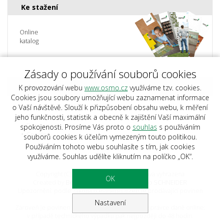
Ke stažení
Online
katalog
Zásady o používání souborů cookies
K provozování webu
www.osmo.cz
využíváme tzv. cookies.
Informace
Cookies jsou soubory umožňující webu zaznamenat informace
o Vaší návštěvě. Slouží k přizpůsobení obsahu webu, k měření
Obchodní podmínky
jeho funkčnosti, statistik a obecně k zajištění Vaší maximální
Reklamační řád
Doprava
spokojenosti. Prosíme Vás proto o
souhlas
s používáním
Cookies
souborů cookies k účelům vymezeným touto politikou.
Používáním tohoto webu souhlasíte s tím, jak cookies
využíváme. Souhlas udělíte kliknutím na políčko „OK“.
Copyright (C) 2023 Osmo.cz, Všechna práva vyhrazena
OK
Created by
BestSite s.r.o.
| Design:
Studio SCHNEIDER
Upozornění: podle zákona o evidenci tržeb je prodávající povinen
vystavit kupujícímu účtenku.
Nastavení
Zároveň je povinen zaevidovat přijatou tržbu u správce daně online;
v případě technického výpadku pak nejpozději do 48 hodin.