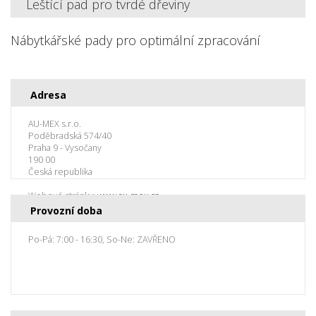
Leštící pad pro tvrdé dřeviny
Nábytkářské pady pro optimální zpracování
Adresa
AU-MEX s.r.o.
Poděbradská 574/40
Praha 9 - Vysočany
190 00
Česká republika
Webové stránky:
www.au-mex.cz
Provozní doba
Po-Pá: 7:00 - 16:30, So-Ne: ZAVŘENO